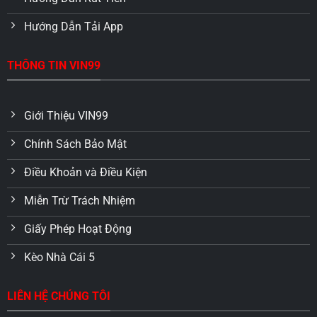
Hướng Dẫn Tải App
THÔNG TIN VIN99
Giới Thiệu VIN99
Chính Sách Bảo Mật
Điều Khoản và Điều Kiện
Miễn Trừ Trách Nhiệm
Giấy Phép Hoạt Động
Kèo Nhà Cái 5
LIÊN HỆ CHÚNG TÔI