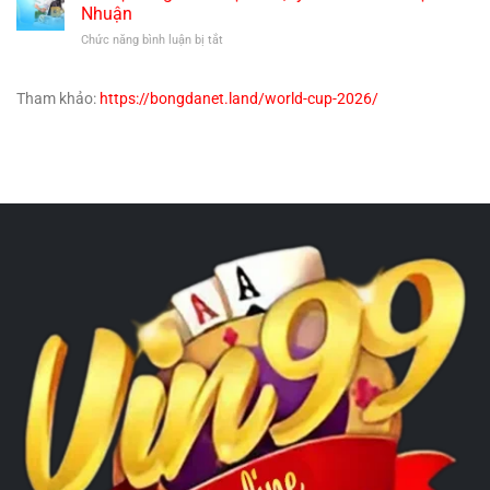
Địa
Tuyến,
Nhuận
Nhất
Điểm
Sản
2025
Chức năng bình luận bị tắt
ở
Giải
Phẩm
Cá
Trí
Đổi
Độ
Cá
Thưởng
Bóng
Tham khảo:
https://bongdanet.land/world-cup-2026/
Cược
Hàng
Đá
Sôi
Đầu
–
Động
Học
Thu
Bí
Hút
Quyết
Đông
Để
Thành
Thu
Viên
Về
Lợi
Nhuận