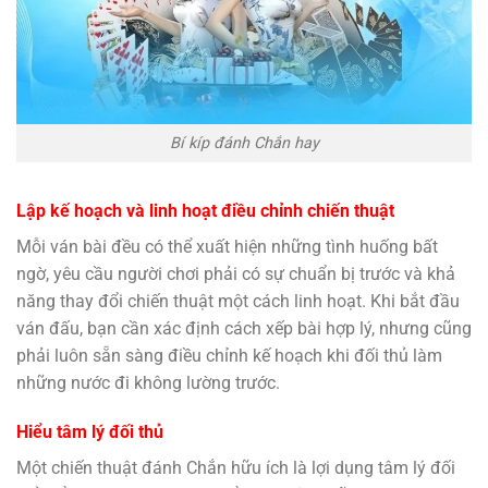
Bí kíp đánh Chắn hay
Lập kế hoạch và linh hoạt điều chỉnh chiến thuật
Mỗi ván bài đều có thể xuất hiện những tình huống bất
ngờ, yêu cầu người chơi phải có sự chuẩn bị trước và khả
năng thay đổi chiến thuật một cách linh hoạt. Khi bắt đầu
ván đấu, bạn cần xác định cách xếp bài hợp lý, nhưng cũng
phải luôn sẵn sàng điều chỉnh kế hoạch khi đối thủ làm
những nước đi không lường trước.
Hiểu tâm lý đối thủ
Một chiến thuật đánh Chắn hữu ích là lợi dụng tâm lý đối