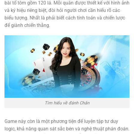
bài tổ tôm gồm 120 lá. Mỗi quân được thiết kế với hình ảnh
và ký hiệu riêng biệt, đòi hỏi người chơi cần hiểu rõ các
biểu tượng. Nhất là phải biết cách tính toán và chiến lược
để giành chiến thắng.
Tìm hiểu về đánh Chắn
Game này còn là một phương tiện để luyện tập tư duy
logic, khả năng quan sát sắc bén và nghệ thuật phán đoán.