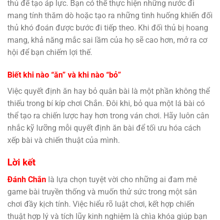
thủ để tạo áp lực. Bạn có thể thực hiện những nước đi
mang tính thăm dò hoặc tạo ra những tình huống khiến đối
thủ khó đoán được bước đi tiếp theo. Khi đối thủ bị hoang
mang, khả năng mắc sai lầm của họ sẽ cao hơn, mở ra cơ
hội để bạn chiếm lợi thế.
Biết khi nào “ăn” và khi nào “bỏ”
Việc quyết định ăn hay bỏ quân bài là một phần không thể
thiếu trong bí kíp chơi Chắn. Đôi khi, bỏ qua một lá bài có
thể tạo ra chiến lược hay hơn trong ván chơi. Hãy luôn cân
nhắc kỹ lưỡng mỗi quyết định ăn bài để tối ưu hóa cách
xếp bài và chiến thuật của mình.
Lời kết
Đánh Chắn
là lựa chọn tuyệt vời cho những ai đam mê
game bài truyền thống và muốn thử sức trong một sân
chơi đầy kịch tính. Việc hiểu rõ luật chơi, kết hợp chiến
thuật hợp lý và tích lũy kinh nghiệm là chìa khóa giúp bạn