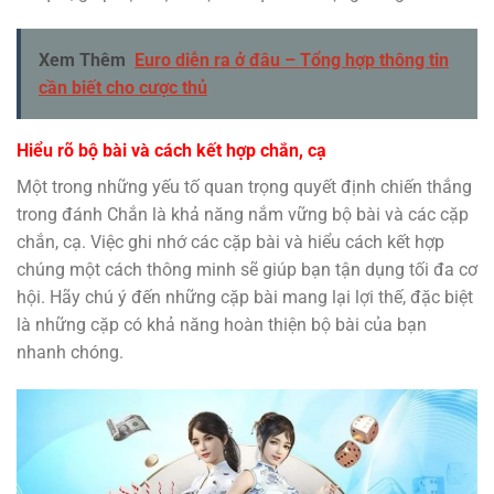
Xem Thêm
Euro diễn ra ở đâu – Tổng hợp thông tin
cần biết cho cược thủ
Hiểu rõ bộ bài và cách kết hợp chắn, cạ
Một trong những yếu tố quan trọng quyết định chiến thắng
trong đánh Chắn là khả năng nắm vững bộ bài và các cặp
chắn, cạ. Việc ghi nhớ các cặp bài và hiểu cách kết hợp
chúng một cách thông minh sẽ giúp bạn tận dụng tối đa cơ
hội. Hãy chú ý đến những cặp bài mang lại lợi thế, đặc biệt
là những cặp có khả năng hoàn thiện bộ bài của bạn
nhanh chóng.