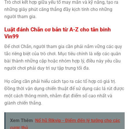
Trò chơi kết hợp giữa yếu tố may mắn và kỹ năng, tạo ra
những giây phút căng thẳng đầy kịch tính cho những
người tham gia.
Luật đánh Chắn cơ bản từ A-Z cho tân binh
Vin99
Để chơi Chắn, người tham gia cần phải nắm vững các quy
tắc riêng biệt của trò chơi. Mục tiêu chính là xếp các quân
bài thành những cặp hoặc nhóm hợp lý, điều này yêu cầu
người chơi phải duy trì sự tập trung tối đa.
Họ cũng cần phải hiểu cách tạo ra các tổ hợp có giá trị.
Đồng thời vận dụng chiến thuật để sử dụng các lá rút được
một cách thông minh, nhằm đạt điểm số cao nhất và
giành chiến thắng.
Xem Thêm
Nổ hũ Rikvip - Điểm đến lý tưởng cho các
cược thủ